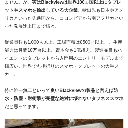
ません。が、
実はBlackviewは世界100ヵ国以上にタブレ
ットやスマホを輸出している大企業
。輸出先も日本やアメ
リカといった先進国から、コロンビアから南アフリカとい
った発展途上国まで様々。
従業員数も1,000人以上、工場面積は8500㎡以上、、生産
能力は月間10万台以上。資本金も1億超え。製造品目もハ
イエンドのタブレットから入門用のエントリーモデルまで
幅広い。世界でも指折りのスマホ・タブレットの大手メー
カー。
特に
唯一無二といって良いBlackviewの製品と言えば防
水・防塵・耐衝撃が完璧な絶対に壊れないタフネススマホ
だと思ってます。