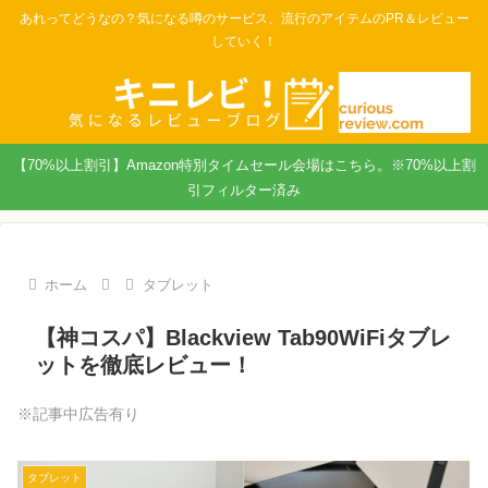
あれってどうなの？気になる噂のサービス、流行のアイテムのPR＆レビュー
していく！
【70%以上割引】Amazon特別タイムセール会場はこちら。※70%以上割
引フィルター済み
ホーム
タブレット
【神コスパ】Blackview Tab90WiFiタブレ
ットを徹底レビュー！
※記事中広告有り
タブレット