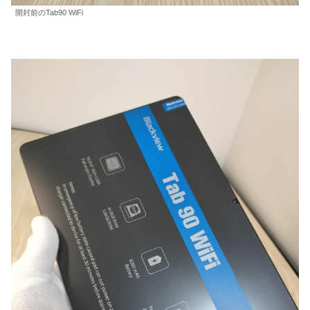
開封前のTab90 WiFi