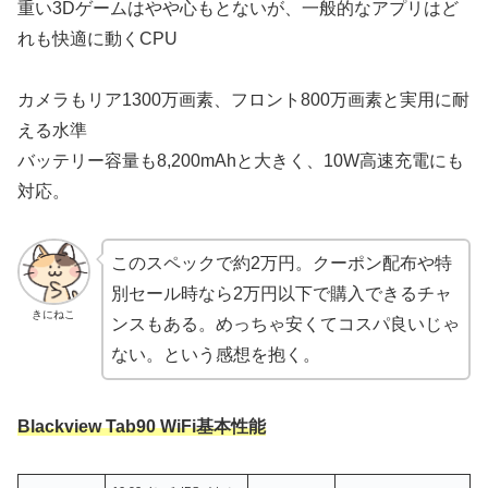
重い3Dゲームはやや心もとないが、一般的なアプリはど
れも快適に動くCPU
カメラもリア1300万画素、フロント800万画素と実用に耐
える水準
バッテリー容量も8,200mAhと大きく、10W高速充電にも
対応。
このスペックで約2万円。クーポン配布や特
別セール時なら2万円以下で購入できるチャ
きにねこ
ンスもある。めっちゃ安くてコスパ良いじゃ
ない。という感想を抱く。
Blackview Tab90 WiFi
基本性能