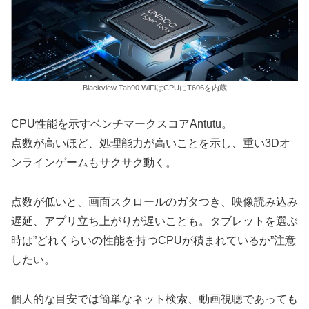
Blackview Tab90 WiFiはCPUにT606を内蔵
CPU性能を示すベンチマークスコアAntutu。
点数が高いほど、処理能力が高いことを示し、重い3Dオ
ンラインゲームもサクサク動く。
点数が低いと、画面スクロールのガタつき、映像読み込み
遅延、アプリ立ち上がりが遅いことも。タブレットを選ぶ
時は”どれくらいの性能を持つCPUが積まれているか”注意
したい。
個人的な目安では簡単なネット検索、動画視聴であっても