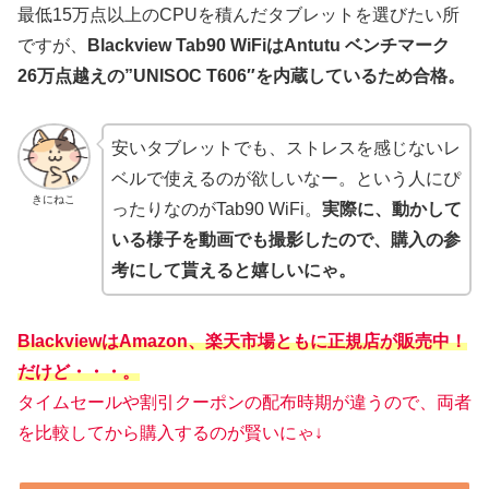
最低15万点以上のCPUを積んだタブレットを選びたい所
ですが、
Blackview Tab90 WiFiはAntutu ベンチマーク
26万点越えの”UNISOC T606″を内蔵しているため合格。
安いタブレットでも、ストレスを感じないレ
ベルで使えるのが欲しいなー。という人にぴ
きにねこ
ったりなのがTab90 WiFi。
実際に、動かして
いる様子を動画でも撮影したので、購入の参
考にして貰えると嬉しいにゃ。
BlackviewはAmazon、楽天市場ともに正規店が販売中！
だけど
・・・。
タイムセールや割引クーポンの配布時期が違うので、両者
を比較してから購入するのが賢いにゃ↓