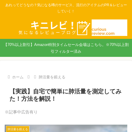
あれってどうなの？気になる噂のサービス、流行のアイテムのPR＆レビュー
していく！
【70%以上割引】Amazon特別タイムセール会場はこちら。※70%以上割
引フィルター済み
ホーム
肺活量を鍛える
【実践】自宅で簡単に肺活量を測定してみ
た！方法を解説！
※記事中広告有り
肺活量を鍛える