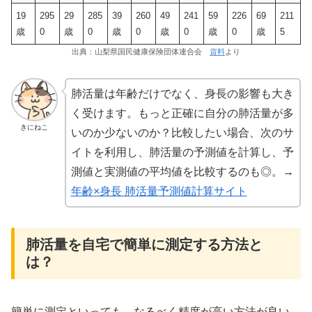
19
295
29
285
39
260
49
241
59
226
69
211
歳
0
歳
0
歳
0
歳
0
歳
0
歳
5
出典：山梨県国民健康保険団体連合会
資料
より
肺活量は年齢だけでなく、身長の影響も大き
く受けます。もっと正確に自分の肺活量が多
きにねこ
いのか少ないのか？比較したい場合、次のサ
イトを利用し、肺活量の予測値を計算し、予
測値と実測値の平均値を比較するのも◎。→
年齢×身長 肺活量予測値計算サイト
肺活量を自宅で簡単に測定する方法と
は？
簡単に測定といっても、なるべく精度が高い方法が良い。