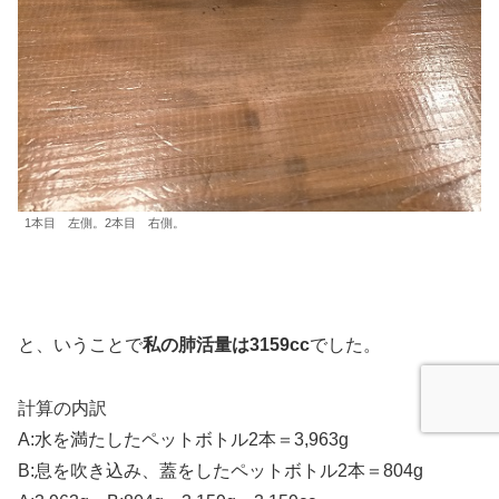
1本目 左側。2本目 右側。
と、いうことで
私の肺活量は3159cc
でした。
計算の内訳
A:水を満たしたペットボトル2本＝3,963g
B:息を吹き込み、蓋をしたペットボトル2本＝804g