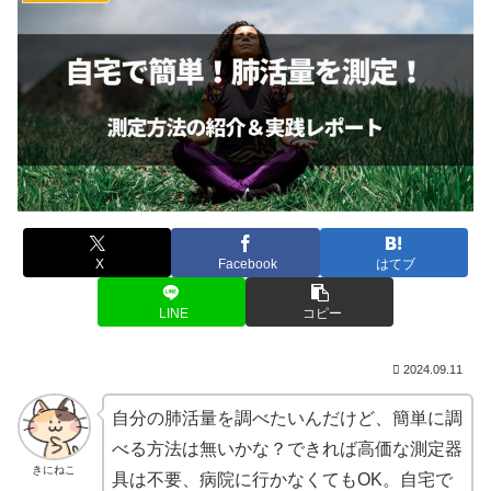
X
Facebook
はてブ
LINE
コピー
2024.09.11
自分の肺活量を調べたいんだけど、簡単に調
べる方法は無いかな？できれば高価な測定器
きにねこ
具は不要、病院に行かなくてもOK。自宅で